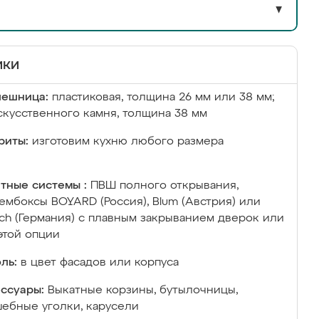
▼
ики
лешница:
пластиковая, толщина 26 мм или 38 мм;
скусственного камня, толщина 38 мм
риты:
изготовим кухню любого размера
тные системы :
ПВШ полного открывания,
ембоксы BOYARD (Россия), Blum (Австрия) или
ich (Германия) с плавным закрыванием дверок или
этой опции
ль:
в цвет фасадов или корпуса
ссуары:
Выкатные корзины, бутылочницы,
ебные уголки, карусели