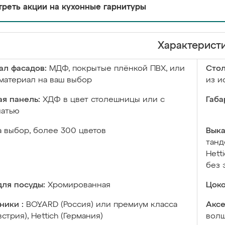
реть акции на кухонные гарнитуры
Характерист
ал фасадов:
МДФ, покрытые плёнкой ПВХ, или
Сто
материал на ваш выбор
из и
я панель:
ХДФ в цвет столешницы или с
Габа
чатью
а выбор, более 300 цветов
Выка
танд
Hett
без 
ля посуды:
Хромированная
Цоко
ники :
BOYARD (Россия) или премиум класса
Аксе
встрия), Hettich (Германия)
волш