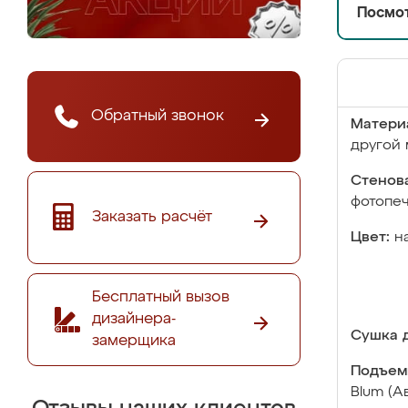
Посмот
Обратный звонок
Матери
другой 
Стенова
фотопе
Заказать расчёт
Цвет:
н
Бесплатный вызов
дизайнера-
Сушка д
замерщика
Подъем
Blum (А