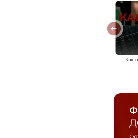
Как 
Ф
Д
Ост