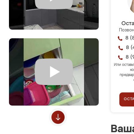
Оста
Позвон
8 (
8 (
8 (
Или оставь
ко
предвар
ОСТ
Ваша