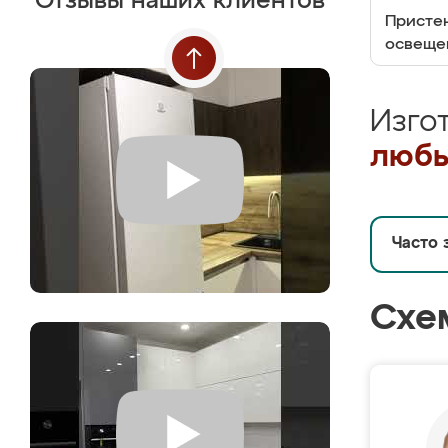
Отзывы наших клиентов
Пристен
освеще
Изго
любы
Часто 
Схе