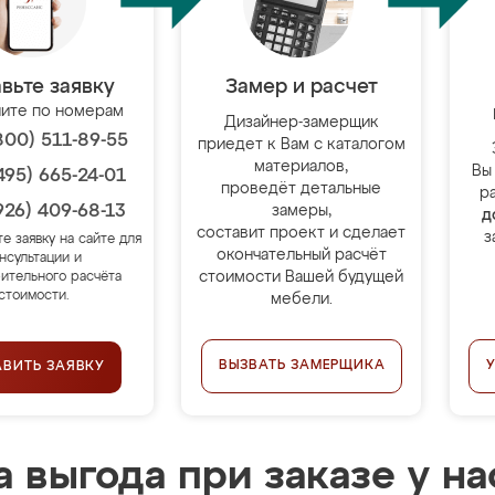
вьте заявку
Замер и расчет
ите по номерам
Дизайнер-замерщик
800) 511-89-55
приедет к Вам с каталогом
материалов,
Вы
495) 665-24-01
проведёт детальные
р
926) 409-68-13
замеры,
д
составит проект и сделает
з
те заявку на сайте для
окончательный расчёт
нсультации и
стоимости Вашей будущей
ительного расчёта
стоимости.
мебели.
ВЫЗВАТЬ ЗАМЕРЩИКА
АВИТЬ ЗАЯВКУ
 выгода при заказе у на