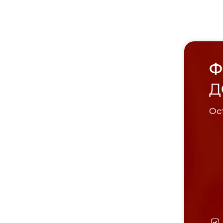
Ф
Д
Ост