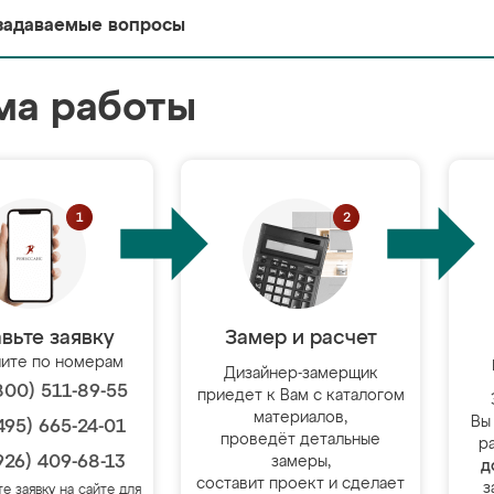
задаваемые вопросы
ма работы
вьте заявку
Замер и расчет
ите по номерам
Дизайнер-замерщик
800) 511-89-55
приедет к Вам с каталогом
материалов,
Вы
495) 665-24-01
проведёт детальные
р
926) 409-68-13
замеры,
д
составит проект и сделает
з
те заявку на сайте для