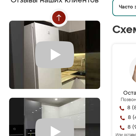
Отзывы наших клиентов
Часто 
Схе
Оста
Позвон
8 (
8 (
8 (
Или оставь