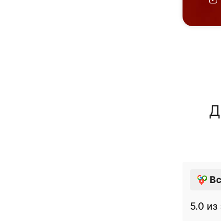
Д
Вс
5.0
из 