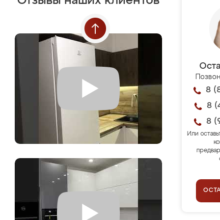
Отзывы наших клиентов
Оста
Позвон
8 (
8 (
8 (
Или оставь
ко
предвар
ОСТ