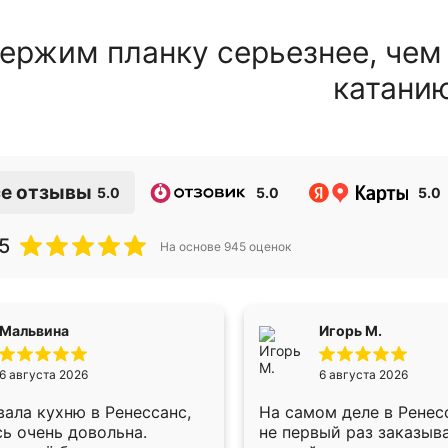
ержим планку серьезнее, чем
катани
е отзывы
5.0
5.0
5.0
5
На основе
945
оценок
Мальвина
Игорь М.
6 августа 2026
6 августа 2026
ала кухню в Ренессанс,
На самом деле в Ренес
ь очень довольна.
не первый раз заказыв