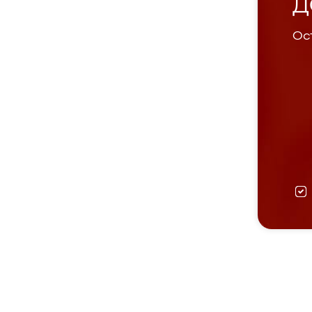
Д
Ост