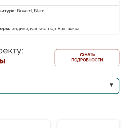
итура:
Boyard, Blum
еры:
индивидуально под Ваш заказ
екту:
УЗНАТЬ
лы
ПОДРОБНОСТИ
▼