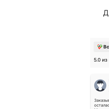
Д
Вс
5.0
из 
Заказыв
осталас