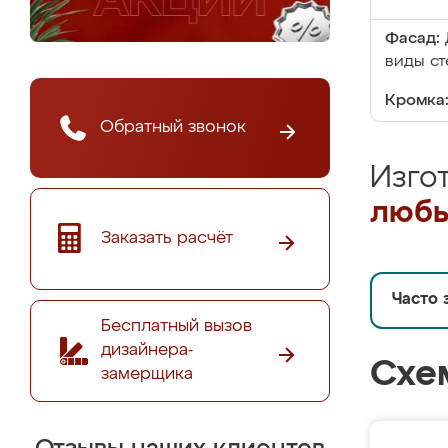
Фасад:
виды ст
Кромка
Обратный звонок
Изго
любы
Заказать расчёт
Часто 
Бесплатный вызов
дизайнера-
Схе
замерщика