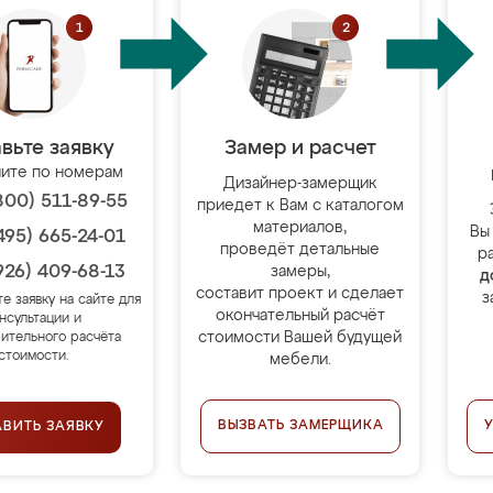
вьте заявку
Замер и расчет
ите по номерам
Дизайнер-замерщик
800) 511-89-55
приедет к Вам с каталогом
материалов,
Вы
495) 665-24-01
проведёт детальные
р
926) 409-68-13
замеры,
д
составит проект и сделает
з
те заявку на сайте для
окончательный расчёт
нсультации и
стоимости Вашей будущей
ительного расчёта
стоимости.
мебели.
ВЫЗВАТЬ ЗАМЕРЩИКА
АВИТЬ ЗАЯВКУ