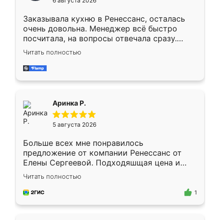
6 августа 2026
мебели буду заказывать только здесь.
Заказывала кухню в Ренессанс, осталась
очень довольна. Менеджер всё быстро
посчитала, на вопросы отвечала сразу.
Замерщик приехал в субботу, подошёл к
Читать полностью
делу со всей ответственностью. Собрали
за день, ребята работали аккуратно, даже
пыли почти не было. Качество отличное,
ящики ходят плавно, ничего не скрипит.
Всё подошло как влитое.
Аринка Р.
5 августа 2026
Больше всех мне понравилось
предложение от компании Ренессанс от
Елены Сергеевой. Подходяшщая цена и
короткие сроки изготовления. Приехавший
Читать полностью
для замера сотрудник Владислав
предложил по моему эскизу самый
1
подходящий вариант шкафа. Немного его
видоизменил, получилось даже лучше, чем