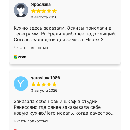
я хотела.
Ярослава
3 августа 2026
Кухню здесь заказали. Эскизы прислали в
телеграмм. Выбрали наиболее подходящий.
Согласовали день для замера. Через 3
недели кухня была уже готова. Остались
Читать полностью
довольны работой. Спасибо Ренессанс
мебель за качественную работу!
yaroslava1986
3 августа 2026
Заказала себе новый шкаф в студии
Ренессанс где ранее заказывала себе
новую кухню.Чего искать, когда качеством
вполне довольна. Служит кухня уже почти
Читать полностью
два года, нареканий нет.