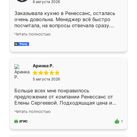
6 августа 2026
мебели буду заказывать только здесь.
Заказывала кухню в Ренессанс, осталась
очень довольна. Менеджер всё быстро
посчитала, на вопросы отвечала сразу.
Замерщик приехал в субботу, подошёл к
Читать полностью
делу со всей ответственностью. Собрали
за день, ребята работали аккуратно, даже
пыли почти не было. Качество отличное,
ящики ходят плавно, ничего не скрипит.
Всё подошло как влитое.
Аринка Р.
5 августа 2026
Больше всех мне понравилось
предложение от компании Ренессанс от
Елены Сергеевой. Подходяшщая цена и
короткие сроки изготовления. Приехавший
Читать полностью
для замера сотрудник Владислав
предложил по моему эскизу самый
1
подходящий вариант шкафа. Немного его
видоизменил, получилось даже лучше, чем