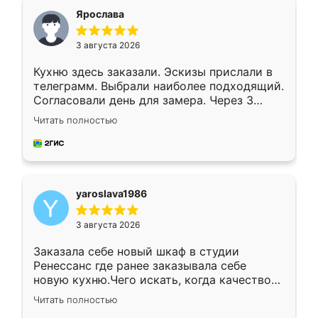
я хотела.
Ярослава
3 августа 2026
Кухню здесь заказали. Эскизы прислали в
телеграмм. Выбрали наиболее подходящий.
Согласовали день для замера. Через 3
недели кухня была уже готова. Остались
Читать полностью
довольны работой. Спасибо Ренессанс
мебель за качественную работу!
yaroslava1986
3 августа 2026
Заказала себе новый шкаф в студии
Ренессанс где ранее заказывала себе
новую кухню.Чего искать, когда качеством
вполне довольна. Служит кухня уже почти
Читать полностью
два года, нареканий нет.