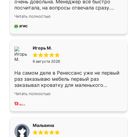
очень довольна. Менеджер всё быстро
посчитала, на вопросы отвечала сразу.
Замерщик приехал в субботу, подошёл к
Читать полностью
делу со всей ответственностью. Собрали
за день, ребята работали аккуратно, даже
пыли почти не было. Качество отличное,
ящики ходят плавно, ничего не скрипит.
Всё подошло как влитое.
Игорь М.
6 августа 2026
На самом деле в Ренессанс уже не первый
раз заказываю мебель первый раз
заказывал кроватку для маленького
ребёнка при его рождении ,во второй раз
Читать полностью
заказал шкаф-купе. По качеству очень
хорошее сборка достаточно быстрая,
также адекватные цены. До этого
сравнивал с разными конкурентами в этом
сегменте ,выбор у конкурентов куда
Мальвина
меньше, здесь же он более разнообразный.
Мне нравится ,если что-то потребуется из