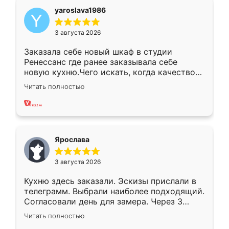
yaroslava1986
3 августа 2026
Заказала себе новый шкаф в студии
Ренессанс где ранее заказывала себе
новую кухню.Чего искать, когда качеством
вполне довольна. Служит кухня уже почти
Читать полностью
два года, нареканий нет.
Ярослава
3 августа 2026
Кухню здесь заказали. Эскизы прислали в
телеграмм. Выбрали наиболее подходящий.
Согласовали день для замера. Через 3
недели кухня была уже готова. Остались
Читать полностью
довольны работой. Спасибо Ренессанс