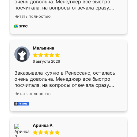
очень довольна. Менеджер всё быстро
посчитала, на вопросы отвечала сразу.
Замерщик приехал в субботу, подошёл к
Читать полностью
делу со всей ответственностью. Собрали
за день, ребята работали аккуратно, даже
пыли почти не было. Качество отличное,
ящики ходят плавно, ничего не скрипит.
Всё подошло как влитое.
Мальвина
6 августа 2026
Заказывала кухню в Ренессанс, осталась
очень довольна. Менеджер всё быстро
посчитала, на вопросы отвечала сразу.
Замерщик приехал в субботу, подошёл к
Читать полностью
делу со всей ответственностью. Собрали
за день, ребята работали аккуратно, даже
пыли почти не было. Качество отличное,
ящики ходят плавно, ничего не скрипит.
Всё подошло как влитое.
Аринка Р.