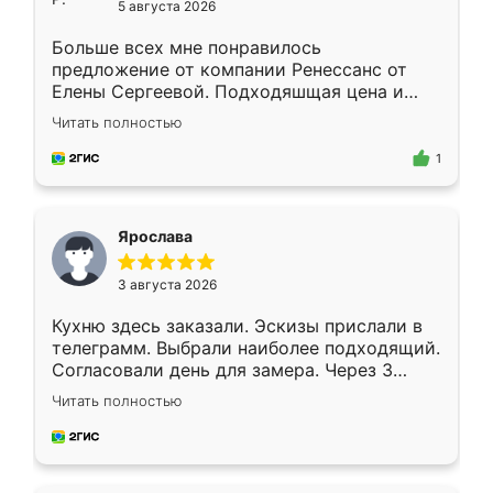
5 августа 2026
Больше всех мне понравилось
предложение от компании Ренессанс от
Елены Сергеевой. Подходяшщая цена и
короткие сроки изготовления. Приехавший
Читать полностью
для замера сотрудник Владислав
предложил по моему эскизу самый
1
подходящий вариант шкафа. Немного его
видоизменил, получилось даже лучше, чем
я хотела.
Ярослава
3 августа 2026
Кухню здесь заказали. Эскизы прислали в
телеграмм. Выбрали наиболее подходящий.
Согласовали день для замера. Через 3
недели кухня была уже готова. Остались
Читать полностью
довольны работой. Спасибо Ренессанс
мебель за качественную работу!