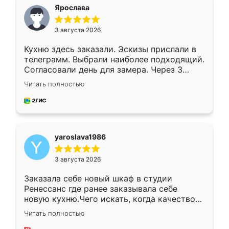
я хотела.
Ярослава
3 августа 2026
Кухню здесь заказали. Эскизы прислали в
телеграмм. Выбрали наиболее подходящий.
Согласовали день для замера. Через 3
недели кухня была уже готова. Остались
Читать полностью
довольны работой. Спасибо Ренессанс
мебель за качественную работу!
yaroslava1986
3 августа 2026
Заказала себе новый шкаф в студии
Ренессанс где ранее заказывала себе
новую кухню.Чего искать, когда качеством
вполне довольна. Служит кухня уже почти
Читать полностью
два года, нареканий нет.