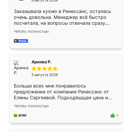
6 августа 2026
мебели буду заказывать только здесь.
Заказывала кухню в Ренессанс, осталась
очень довольна. Менеджер всё быстро
посчитала, на вопросы отвечала сразу.
Замерщик приехал в субботу, подошёл к
Читать полностью
делу со всей ответственностью. Собрали
за день, ребята работали аккуратно, даже
пыли почти не было. Качество отличное,
ящики ходят плавно, ничего не скрипит.
Всё подошло как влитое.
Аринка Р.
5 августа 2026
Больше всех мне понравилось
предложение от компании Ренессанс от
Елены Сергеевой. Подходяшщая цена и
короткие сроки изготовления. Приехавший
Читать полностью
для замера сотрудник Владислав
предложил по моему эскизу самый
1
подходящий вариант шкафа. Немного его
видоизменил, получилось даже лучше, чем