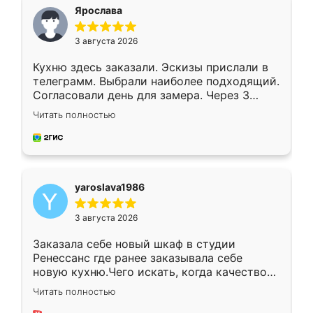
я хотела.
Ярослава
3 августа 2026
Кухню здесь заказали. Эскизы прислали в
телеграмм. Выбрали наиболее подходящий.
Согласовали день для замера. Через 3
недели кухня была уже готова. Остались
Читать полностью
довольны работой. Спасибо Ренессанс
мебель за качественную работу!
yaroslava1986
3 августа 2026
Заказала себе новый шкаф в студии
Ренессанс где ранее заказывала себе
новую кухню.Чего искать, когда качеством
вполне довольна. Служит кухня уже почти
Читать полностью
два года, нареканий нет.