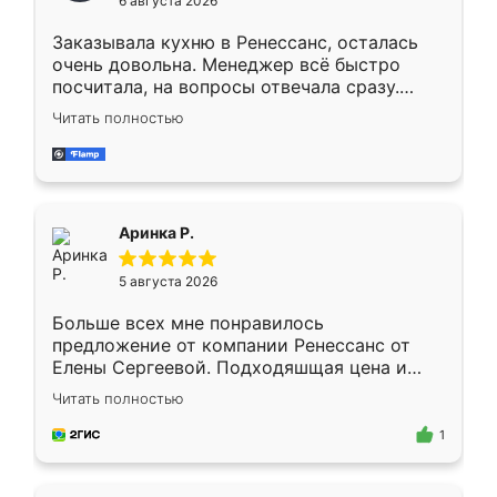
6 августа 2026
мебели буду заказывать только здесь.
Заказывала кухню в Ренессанс, осталась
очень довольна. Менеджер всё быстро
посчитала, на вопросы отвечала сразу.
Замерщик приехал в субботу, подошёл к
Читать полностью
делу со всей ответственностью. Собрали
за день, ребята работали аккуратно, даже
пыли почти не было. Качество отличное,
ящики ходят плавно, ничего не скрипит.
Всё подошло как влитое.
Аринка Р.
5 августа 2026
Больше всех мне понравилось
предложение от компании Ренессанс от
Елены Сергеевой. Подходяшщая цена и
короткие сроки изготовления. Приехавший
Читать полностью
для замера сотрудник Владислав
предложил по моему эскизу самый
1
подходящий вариант шкафа. Немного его
видоизменил, получилось даже лучше, чем