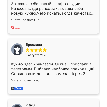
Заказала себе новый шкаф в студии
Ренессанс где ранее заказывала себе
новую кухню.Чего искать, когда качеством
вполне довольна. Служит кухня уже почти
Читать полностью
два года, нареканий нет.
Ярослава
3 августа 2026
Кухню здесь заказали. Эскизы прислали в
телеграмм. Выбрали наиболее подходящий.
Согласовали день для замера. Через 3
недели кухня была уже готова. Остались
Читать полностью
довольны работой. Спасибо Ренессанс
мебель за качественную работу!
Rita S.