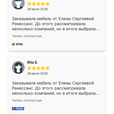
29 июля 2026
Заказывала мебель от Елены Сергеевой
Ренессанс. До этого рассматривала
несколько компаний, но в итоге выбрала
эту. Сначала обговорили условия, потом
Читать полностью
приехал замерщик, всё спокойно объяснил
и снял размеры. Изготовили в срок, с
доставкой тоже никаких проблем не
возникло. Сборку выполнили аккуратно,
мебель сразу встала на свое место без
Rita S.
каких-либо доработок. Качеством осталась
довольна, все выглядит так, как и ожидала.
29 июля 2026
Заказывала мебель от Елены Сергеевой
Ренессанс. До этого рассматривала
несколько компаний, но в итоге выбрала
эту. Сначала обговорили условия, потом
Читать полностью
приехал замерщик, всё спокойно объяснил
и снял размеры. Изготовили в срок, с
доставкой тоже никаких проблем не