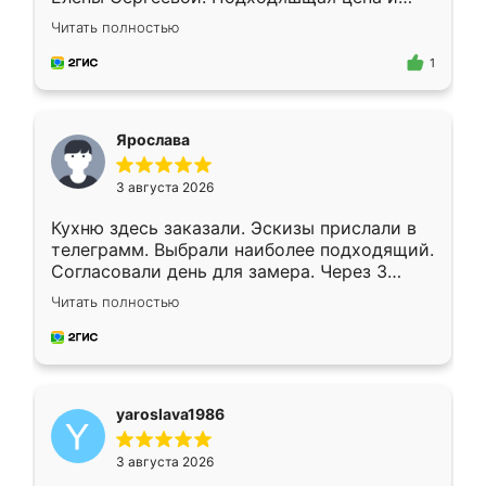
короткие сроки изготовления. Приехавший
Читать полностью
для замера сотрудник Владислав
предложил по моему эскизу самый
1
подходящий вариант шкафа. Немного его
видоизменил, получилось даже лучше, чем
я хотела.
Ярослава
3 августа 2026
Кухню здесь заказали. Эскизы прислали в
телеграмм. Выбрали наиболее подходящий.
Согласовали день для замера. Через 3
недели кухня была уже готова. Остались
Читать полностью
довольны работой. Спасибо Ренессанс
мебель за качественную работу!
yaroslava1986
3 августа 2026