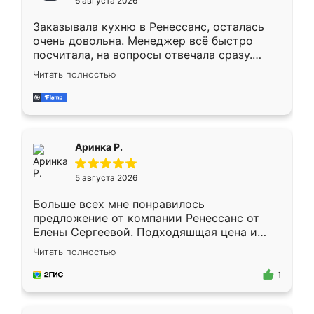
6 августа 2026
мебели буду заказывать только здесь.
Заказывала кухню в Ренессанс, осталась
очень довольна. Менеджер всё быстро
посчитала, на вопросы отвечала сразу.
Замерщик приехал в субботу, подошёл к
Читать полностью
делу со всей ответственностью. Собрали
за день, ребята работали аккуратно, даже
пыли почти не было. Качество отличное,
ящики ходят плавно, ничего не скрипит.
Всё подошло как влитое.
Аринка Р.
5 августа 2026
Больше всех мне понравилось
предложение от компании Ренессанс от
Елены Сергеевой. Подходяшщая цена и
короткие сроки изготовления. Приехавший
Читать полностью
для замера сотрудник Владислав
предложил по моему эскизу самый
1
подходящий вариант шкафа. Немного его
видоизменил, получилось даже лучше, чем