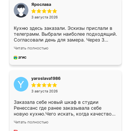
я хотела.
Ярослава
3 августа 2026
Кухню здесь заказали. Эскизы прислали в
телеграмм. Выбрали наиболее подходящий.
Согласовали день для замера. Через 3
недели кухня была уже готова. Остались
Читать полностью
довольны работой. Спасибо Ренессанс
мебель за качественную работу!
yaroslava1986
3 августа 2026
Заказала себе новый шкаф в студии
Ренессанс где ранее заказывала себе
новую кухню.Чего искать, когда качеством
вполне довольна. Служит кухня уже почти
Читать полностью
два года, нареканий нет.