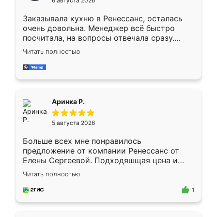
6 августа 2026
мебели буду заказывать только здесь.
Заказывала кухню в Ренессанс, осталась
очень довольна. Менеджер всё быстро
посчитала, на вопросы отвечала сразу.
Замерщик приехал в субботу, подошёл к
Читать полностью
делу со всей ответственностью. Собрали
за день, ребята работали аккуратно, даже
пыли почти не было. Качество отличное,
ящики ходят плавно, ничего не скрипит.
Всё подошло как влитое.
Аринка Р.
5 августа 2026
Больше всех мне понравилось
предложение от компании Ренессанс от
Елены Сергеевой. Подходяшщая цена и
короткие сроки изготовления. Приехавший
Читать полностью
для замера сотрудник Владислав
предложил по моему эскизу самый
1
подходящий вариант шкафа. Немного его
видоизменил, получилось даже лучше, чем