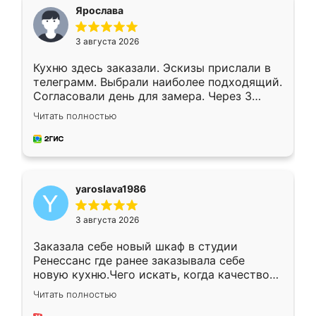
я хотела.
Ярослава
3 августа 2026
Кухню здесь заказали. Эскизы прислали в
телеграмм. Выбрали наиболее подходящий.
Согласовали день для замера. Через 3
недели кухня была уже готова. Остались
Читать полностью
довольны работой. Спасибо Ренессанс
мебель за качественную работу!
yaroslava1986
3 августа 2026
Заказала себе новый шкаф в студии
Ренессанс где ранее заказывала себе
новую кухню.Чего искать, когда качеством
вполне довольна. Служит кухня уже почти
Читать полностью
два года, нареканий нет.