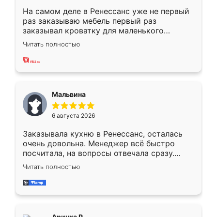
На самом деле в Ренессанс уже не первый
раз заказываю мебель первый раз
заказывал кроватку для маленького
ребёнка при его рождении ,во второй раз
Читать полностью
заказал шкаф-купе. По качеству очень
хорошее сборка достаточно быстрая,
также адекватные цены. До этого
сравнивал с разными конкурентами в этом
сегменте ,выбор у конкурентов куда
Мальвина
меньше, здесь же он более разнообразный.
Мне нравится ,если что-то потребуется из
6 августа 2026
мебели буду заказывать только здесь.
Заказывала кухню в Ренессанс, осталась
очень довольна. Менеджер всё быстро
посчитала, на вопросы отвечала сразу.
Замерщик приехал в субботу, подошёл к
Читать полностью
делу со всей ответственностью. Собрали
за день, ребята работали аккуратно, даже
пыли почти не было. Качество отличное,
ящики ходят плавно, ничего не скрипит.
Всё подошло как влитое.
Аринка Р.