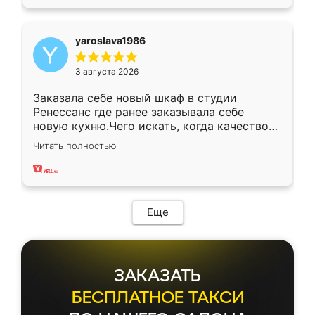
yaroslava1986
3 августа 2026
Заказала себе новый шкаф в студии
Ренессанс где ранее заказывала себе
новую кухню.Чего искать, когда качеством
вполне довольна. Служит кухня уже почти
Читать полностью
два года, нареканий нет.
Еще
ЗАКАЗАТЬ
БЕСПЛАТНОЕ ТАКСИ