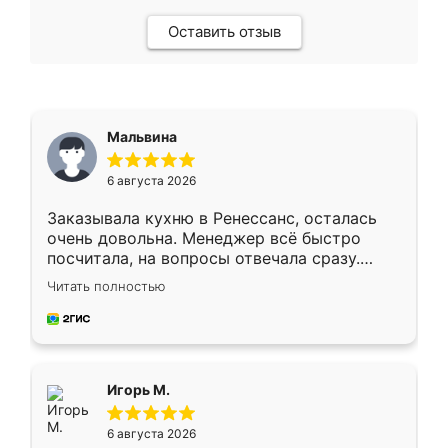
Оставить отзыв
Мальвина
6 августа 2026
Заказывала кухню в Ренессанс, осталась
очень довольна. Менеджер всё быстро
посчитала, на вопросы отвечала сразу.
Замерщик приехал в субботу, подошёл к
Читать полностью
делу со всей ответственностью. Собрали
за день, ребята работали аккуратно, даже
пыли почти не было. Качество отличное,
ящики ходят плавно, ничего не скрипит.
Всё подошло как влитое.
Игорь М.
6 августа 2026