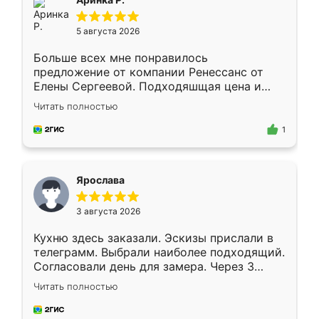
5 августа 2026
Больше всех мне понравилось
предложение от компании Ренессанс от
Елены Сергеевой. Подходяшщая цена и
короткие сроки изготовления. Приехавший
Читать полностью
для замера сотрудник Владислав
предложил по моему эскизу самый
1
подходящий вариант шкафа. Немного его
видоизменил, получилось даже лучше, чем
я хотела.
Ярослава
3 августа 2026
Кухню здесь заказали. Эскизы прислали в
телеграмм. Выбрали наиболее подходящий.
Согласовали день для замера. Через 3
недели кухня была уже готова. Остались
Читать полностью
довольны работой. Спасибо Ренессанс
мебель за качественную работу!