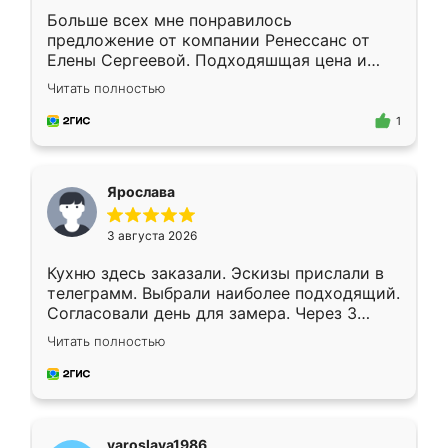
Больше всех мне понравилось
предложение от компании Ренессанс от
Елены Сергеевой. Подходяшщая цена и
короткие сроки изготовления. Приехавший
Читать полностью
для замера сотрудник Владислав
предложил по моему эскизу самый
1
подходящий вариант шкафа. Немного его
видоизменил, получилось даже лучше, чем
я хотела.
Ярослава
3 августа 2026
Кухню здесь заказали. Эскизы прислали в
телеграмм. Выбрали наиболее подходящий.
Согласовали день для замера. Через 3
недели кухня была уже готова. Остались
Читать полностью
довольны работой. Спасибо Ренессанс
мебель за качественную работу!
yaroslava1986