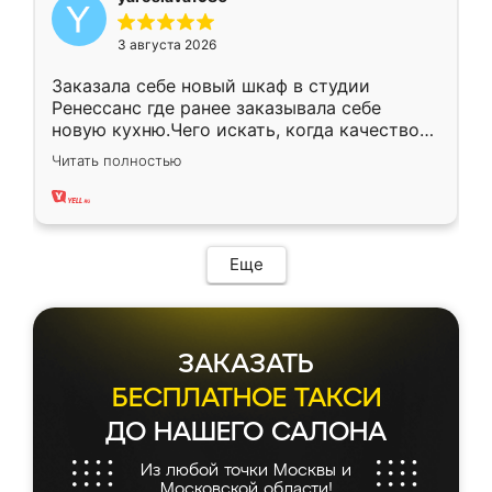
3 августа 2026
Заказала себе новый шкаф в студии
Ренессанс где ранее заказывала себе
новую кухню.Чего искать, когда качеством
вполне довольна. Служит кухня уже почти
Читать полностью
два года, нареканий нет.
Еще
ЗАКАЗАТЬ
БЕСПЛАТНОЕ ТАКСИ
ДО НАШЕГО САЛОНА
Из любой точки Москвы и
Московской области!