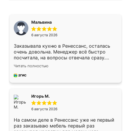
Мальвина
6 августа 2026
Заказывала кухню в Ренессанс, осталась
очень довольна. Менеджер всё быстро
посчитала, на вопросы отвечала сразу.
Замерщик приехал в субботу, подошёл к
Читать полностью
делу со всей ответственностью. Собрали
за день, ребята работали аккуратно, даже
пыли почти не было. Качество отличное,
ящики ходят плавно, ничего не скрипит.
Всё подошло как влитое.
Игорь М.
6 августа 2026
На самом деле в Ренессанс уже не первый
раз заказываю мебель первый раз