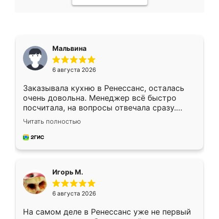
Мальвина
6 августа 2026
Заказывала кухню в Ренессанс, осталась
очень довольна. Менеджер всё быстро
посчитала, на вопросы отвечала сразу.
Замерщик приехал в субботу, подошёл к
Читать полностью
делу со всей ответственностью. Собрали
за день, ребята работали аккуратно, даже
пыли почти не было. Качество отличное,
ящики ходят плавно, ничего не скрипит.
Всё подошло как влитое.
Игорь М.
6 августа 2026
На самом деле в Ренессанс уже не первый