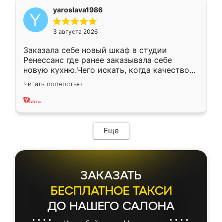
yaroslava1986
3 августа 2026
Заказала себе новый шкаф в студии
Ренессанс где ранее заказывала себе
новую кухню.Чего искать, когда качеством
вполне довольна. Служит кухня уже почти
Читать полностью
два года, нареканий нет.
Еще
ЗАКАЗАТЬ
БЕСПЛАТНОЕ ТАКСИ
ДО НАШЕГО САЛОНА