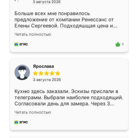
5 августа 2026
Больше всех мне понравилось
предложение от компании Ренессанс от
Елены Сергеевой. Подходяшщая цена и
короткие сроки изготовления. Приехавший
Читать полностью
для замера сотрудник Владислав
предложил по моему эскизу самый
1
подходящий вариант шкафа. Немного его
видоизменил, получилось даже лучше, чем
я хотела.
Ярослава
3 августа 2026
Кухню здесь заказали. Эскизы прислали в
телеграмм. Выбрали наиболее подходящий.
Согласовали день для замера. Через 3
недели кухня была уже готова. Остались
Читать полностью
довольны работой. Спасибо Ренессанс
мебель за качественную работу!