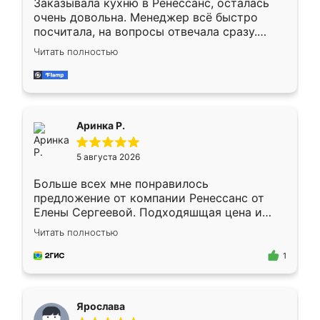
Заказывала кухню в Ренессанс, осталась
очень довольна. Менеджер всё быстро
посчитала, на вопросы отвечала сразу.
Замерщик приехал в субботу, подошёл к
Читать полностью
делу со всей ответственностью. Собрали
за день, ребята работали аккуратно, даже
пыли почти не было. Качество отличное,
ящики ходят плавно, ничего не скрипит.
Всё подошло как влитое.
Аринка Р.
5 августа 2026
Больше всех мне понравилось
предложение от компании Ренессанс от
Елены Сергеевой. Подходяшщая цена и
короткие сроки изготовления. Приехавший
Читать полностью
для замера сотрудник Владислав
предложил по моему эскизу самый
1
подходящий вариант шкафа. Немного его
видоизменил, получилось даже лучше, чем
я хотела.
Ярослава