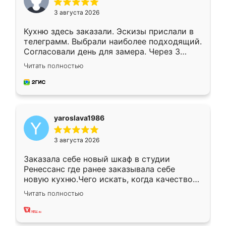
3 августа 2026
Кухню здесь заказали. Эскизы прислали в
телеграмм. Выбрали наиболее подходящий.
Согласовали день для замера. Через 3
недели кухня была уже готова. Остались
Читать полностью
довольны работой. Спасибо Ренессанс
мебель за качественную работу!
yaroslava1986
3 августа 2026
Заказала себе новый шкаф в студии
Ренессанс где ранее заказывала себе
новую кухню.Чего искать, когда качеством
вполне довольна. Служит кухня уже почти
Читать полностью
два года, нареканий нет.