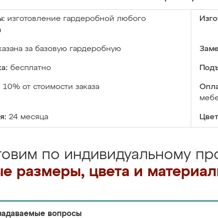
ы:
изготовление гардеробной любого
Изго
а
казана за базовую гардеробную
Заме
а:
бесплатно
Подъ
:
10% от стоимости заказа
Опла
меб
я:
24 месяца
Цвет
товим по индивидуальному про
е размеры, цвета и материа
задаваемые вопросы