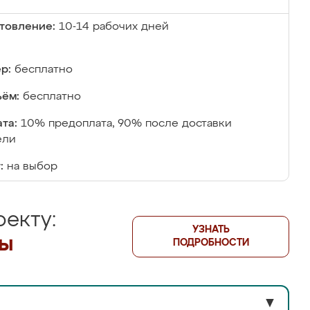
товление:
10-14 рабочих дней
р:
бесплатно
ём:
бесплатно
та:
10% предоплата, 90% после доставки
ели
:
на выбор
екту:
УЗНАТЬ
лы
ПОДРОБНОСТИ
▼