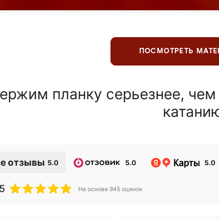
ПОСМОТРЕТЬ МАТ
ержим планку серьезнее, чем
катани
е отзывы
5.0
5.0
5.0
5
На основе
945
оценок