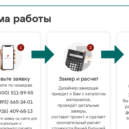
ма работы
вьте заявку
Замер и расчет
ите по номерам
Дизайнер-замерщик
800) 511-89-55
приедет к Вам с каталогом
материалов,
Вы
495) 665-24-01
проведёт детальные
р
926) 409-68-13
замеры,
д
составит проект и сделает
з
те заявку на сайте для
окончательный расчёт
нсультации и
стоимости Вашей будущей
ительного расчёта