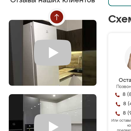
Отзывы наших клиентов
Схе
Оста
Позвон
8 (
8 (
8 (
Или оставь
ко
предвар