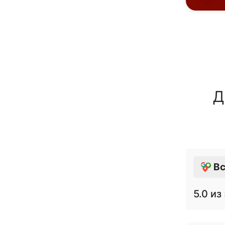
Д
Вс
5.0
из 