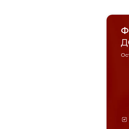
Ф
Д
Ост