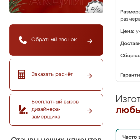
Размер
размер
Цена:
у
Обратный звонок
Доставк
Сборка
Заказать расчёт
Гаранти
Изго
Бесплатный вызов
любы
дизайнера-
замерщика
Часто 