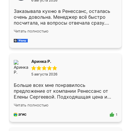
6 августа 2026
мебели буду заказывать только здесь.
Заказывала кухню в Ренессанс, осталась
очень довольна. Менеджер всё быстро
посчитала, на вопросы отвечала сразу.
Замерщик приехал в субботу, подошёл к
Читать полностью
делу со всей ответственностью. Собрали
за день, ребята работали аккуратно, даже
пыли почти не было. Качество отличное,
ящики ходят плавно, ничего не скрипит.
Всё подошло как влитое.
Аринка Р.
5 августа 2026
Больше всех мне понравилось
предложение от компании Ренессанс от
Елены Сергеевой. Подходяшщая цена и
короткие сроки изготовления. Приехавший
Читать полностью
для замера сотрудник Владислав
предложил по моему эскизу самый
1
подходящий вариант шкафа. Немного его
видоизменил, получилось даже лучше, чем