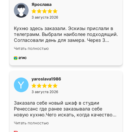
я хотела.
Ярослава
3 августа 2026
Кухню здесь заказали. Эскизы прислали в
телеграмм. Выбрали наиболее подходящий.
Согласовали день для замера. Через 3
недели кухня была уже готова. Остались
Читать полностью
довольны работой. Спасибо Ренессанс
мебель за качественную работу!
yaroslava1986
3 августа 2026
Заказала себе новый шкаф в студии
Ренессанс где ранее заказывала себе
новую кухню.Чего искать, когда качеством
вполне довольна. Служит кухня уже почти
Читать полностью
два года, нареканий нет.